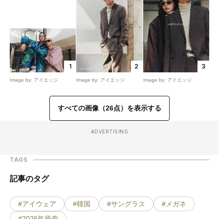
1
2
3
Image by: アイエッジ
Image by: アイエッジ
Image by: アイエッジ
すべての画像（26点）を表示する
ADVERTISING
TAGS
記事のタグ
#アイウェア
#韓国
#サングラス
#メガネ
#2026年発売