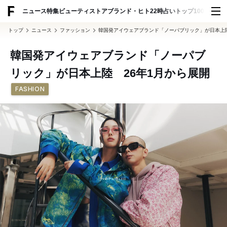
ADVERTISING
ニュース
特集
ビューティ
ストア
ブランド・ヒト
22時占い
トップ100
スナッ
トップ
ニュース
ファッション
韓国発アイウェアブランド「ノーパブリック」が日本上陸
韓国発アイウェアブランド「ノーパブ
リック」が日本上陸 26年1月から展開
FASHION