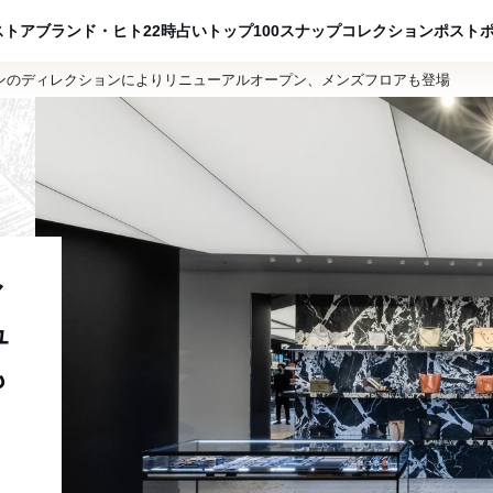
ADVERTISING
ストア
ブランド・ヒト
22時占い
トップ100
スナップ
コレクション
ポスト
ンのディレクションによりリニューアルオープン、メンズフロアも登場
マ
ュ
も