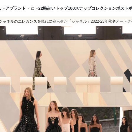
ADVERTISING
ストア
ブランド・ヒト
22時占い
トップ100
スナップ
コレクション
ポスト
シャネルのエレガンスを現代に蘇らせた「シャネル」2022-23年秋冬オート