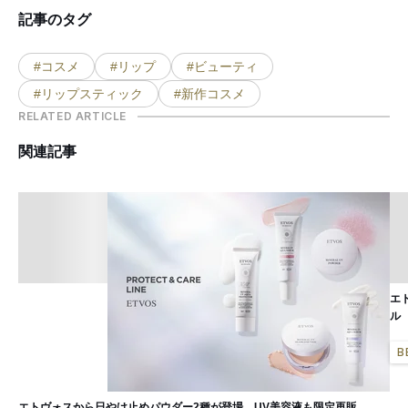
記事のタグ
#コスメ
#リップ
#ビューティ
#リップスティック
#新作コスメ
RELATED ARTICLE
関連記事
エ
ル
B
エトヴォスから日やけ止めパウダー2種が登場 UV美容液も限定再販