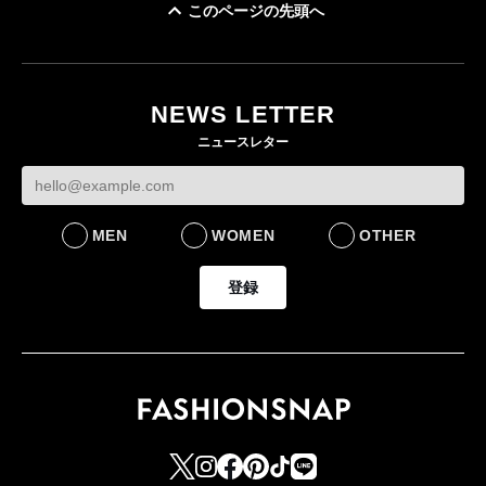
このページの先頭へ
「ユニクロ 京都」が11
ユニクロ × コントワ
月にオープン 国内5店
ゴールドウイン、2
ー・デ・コトニエ新
目のグローバル旗艦店
4〜6月期の営業利
作 コーデュロイジャ
82%減 ザ・ノー
NEWS LETTER
FASHION
ケットなど7型を発売
フェイスで卸が苦
ニュースレター
FASHION
BUSINESS
MEN
WOMEN
OTHER
登録