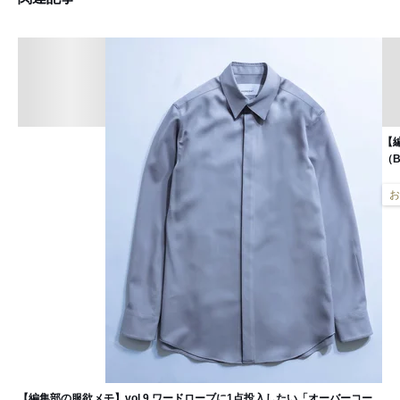
【
（
お
【編集部の服欲メモ】vol.9 ワードローブに1点投入したい「オーバーコー