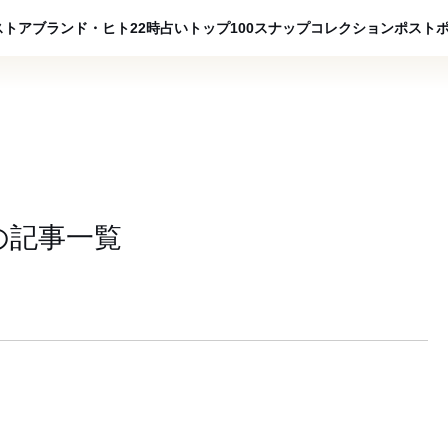
ADVERTISING
ストア
ブランド・ヒト
22時占い
トップ100
スナップ
コレクション
ポスト
の
記事一覧