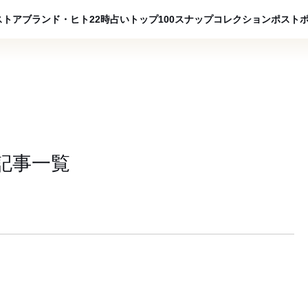
ADVERTISING
ストア
ブランド・ヒト
22時占い
トップ100
スナップ
コレクション
ポスト
記事一覧