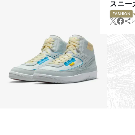
スニー
FASHION
シ