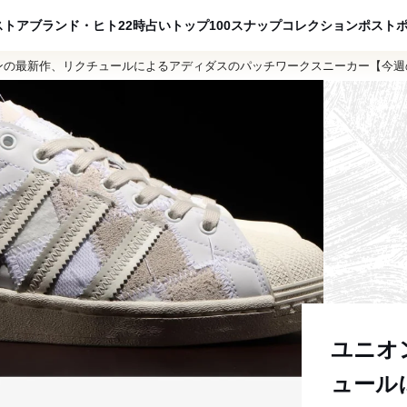
ADVERTISING
ストア
ブランド・ヒト
22時占い
トップ100
スナップ
コレクション
ポスト
ンの最新作、リクチュールによるアディダスのパッチワークスニーカー【今週
ユニオ
ュール