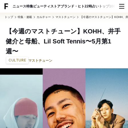
ADVERTISING
ニュース
特集
ビューティ
ストア
ブランド・ヒト
22時占い
トップ100
スナッ
トップ
特集・連載
カルチャー
マストチューン
【今週のマストチューン】KOHH、井手健介
【今週のマストチューン】KOHH、井手
健介と母船、Lil Soft Tennis〜5月第1
週〜
CULTURE
マストチューン