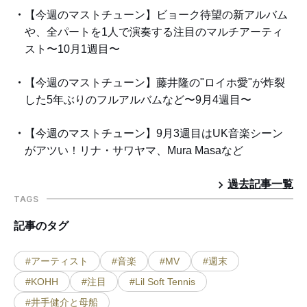
【今週のマストチューン】ビョーク待望の新アルバム
や、全パートを1人で演奏する注目のマルチアーティ
スト〜10月1週目〜
【今週のマストチューン】藤井隆の"ロイホ愛"が炸裂
した5年ぶりのフルアルバムなど〜9月4週目〜
【今週のマストチューン】9月3週目はUK音楽シーン
がアツい！リナ・サワヤマ、Mura Masaなど
過去記事一覧
TAGS
記事のタグ
#アーティスト
#音楽
#MV
#週末
#KOHH
#注目
#Lil Soft Tennis
#井手健介と母船