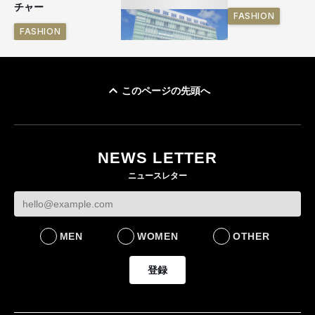
チャー
FASHION
FASHION
このページの先頭へ
「ユニクロ 京都」が11
月にオープン 国内5店
目のグローバル旗艦店
NEWS LETTER
FASHION
ニュースレター
MEN
WOMEN
OTHER
登録