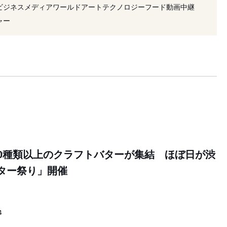
#2021年開催
#フード
#ベイク
#新店舗
ビジネス
メディア
ワールド
アート
テクノロジー
フード
動画
中継
ャー
0種類以上のクラフトバターが集結 ほぼ日が渋
バター祭り」開催
4