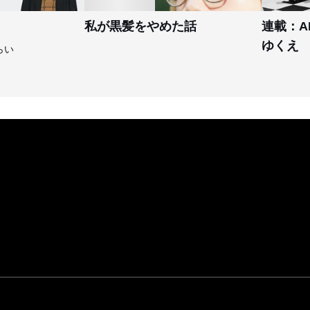
私が黒髪をやめた話
連載：A
ゆくえ
らい