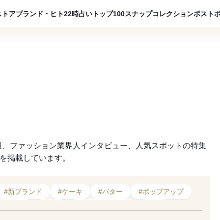
ADVERTISING
ストア
ブランド・ヒト
22時占い
トップ100
スナップ
コレクション
ポスト
報、ファッション業界人インタビュー、人気スポットの特集
クを掲載しています。
#新ブランド
#ケーキ
#バター
#ポップアップ
大丸東京店
#菓子
#2020年オープン
#国産