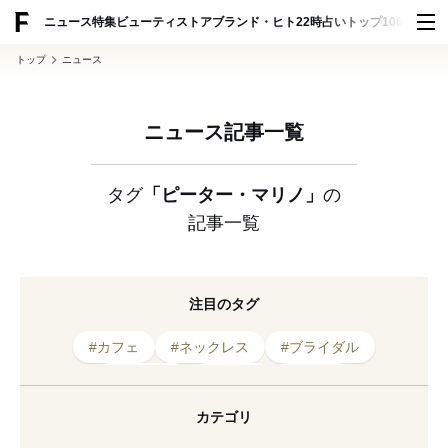
ADVERTISING
ニュース
特集
ビューティ
ストア
ブランド・ヒト
22時占い
トップ100
スナッ
トップ
ニュース
ニュース記事一覧
タグ
「ピーター・マリノ」
の
記事一覧
注目のタグ
#カフェ
#ネックレス
#ブライダル
#ウォッチ
#青木淳
#建築家
#アンバサダー
#銀座
#新店舗
#シャネル
カテゴリ
#宮沢氷魚
#ルイ・ヴィトン
#オープン