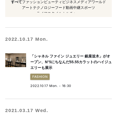
すべて
ファッション
ビューティ
ビジネス
メディア
ワールド
#小松菜奈
#ピーター・マリノ
#ダイヤモンド
アート
テクノロジー
フード
動画
中継
スポーツ
ライフスタイル
カルチャー
#CHANEL
#ジュエリー
#二階堂ふみ
#2021年オープン
2022.10.17 Mon.
「シャネル ファイン ジュエリー 銀座並木」がオ
ープン、N°5にちなんだ55.55カラットのハイジュ
エリーも展示
FASHION
2022.10.17 Mon. - 16:30
2021.03.17 Wed.