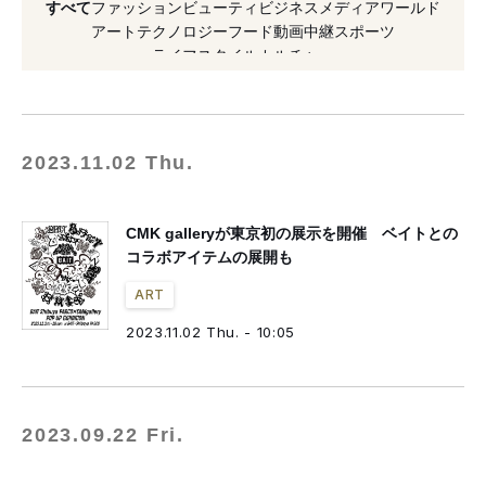
すべて
ファッション
ビューティ
ビジネス
メディア
ワールド
#漫画
#2023年開催
#ジョーカー
アート
テクノロジー
フード
動画
中継
スポーツ
ライフスタイル
カルチャー
#阪神タイガース
#グラフィティ
#アニメ
#聖闘士星矢
#セレクトショップ
#映画
2023.11.02 Thu.
CMK galleryが東京初の展示を開催 ベイトとの
コラボアイテムの展開も
ART
2023.11.02 Thu. - 10:05
2023.09.22 Fri.