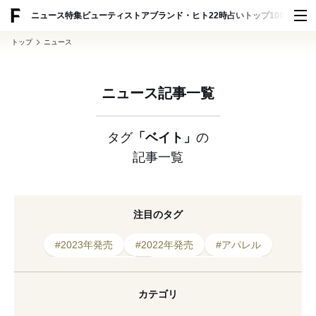
ADVERTISING
ニュース
特集
ビューティ
ストア
ブランド・ヒト
22時占い
トップ100
スナッ
トップ
ニュース
ニュース記事一覧
タグ
「ベイト」
の
記事一覧
注目のタグ
#2023年発売
#2022年発売
#アパレル
#エキシビション
#カプセルコレクション
#コラボレーション
#ポップアップ
#ベイト
カテゴリ
#展示
#渋谷パルコ
#アニメーション