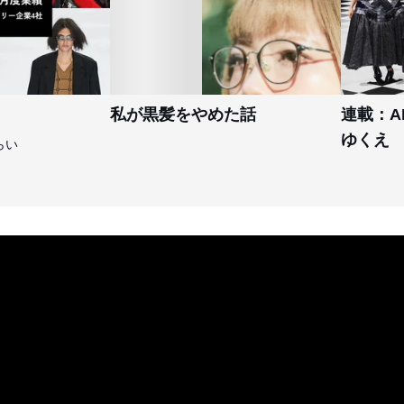
私が黒髪をやめた話
連載：A
ゆくえ
らい