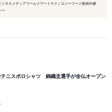
#生地
#時計
#シチズン
#ユニクロ
#錦織圭
ビジネス
メディア
ワールド
アート
テクノロジー
フード
動画
中継
ャー
作テニスポロシャツ 錦織圭選手が全仏オープン
7