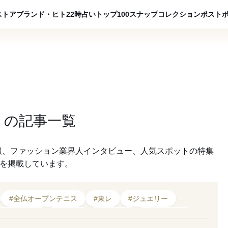
ADVERTISING
ストア
ブランド・ヒト
22時占い
トップ100
スナップ
コレクション
ポスト
」
の
記事一覧
報、ファッション業界人インタビュー、人気スポットの特集
クを掲載しています。
#全仏オープンテニス
#東レ
#ジュエリー
#2025年発売
#モデル
#UNIQLO
#ディオール