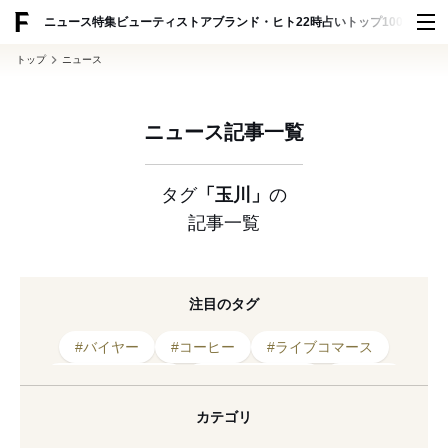
ADVERTISING
ニュース
特集
ビューティ
ストア
ブランド・ヒト
22時占い
トップ100
スナッ
トップ
ニュース
ニュース記事一覧
タグ
「玉川」
の
記事一覧
注目のタグ
#バイヤー
#コーヒー
#ライブコマース
#2025年オープン
#アディクション
#ポーラ
#東京
#玉川
#世田谷
#2024年閉店
カテゴリ
#高島屋
#玉川高島屋
#ショッピングセンター