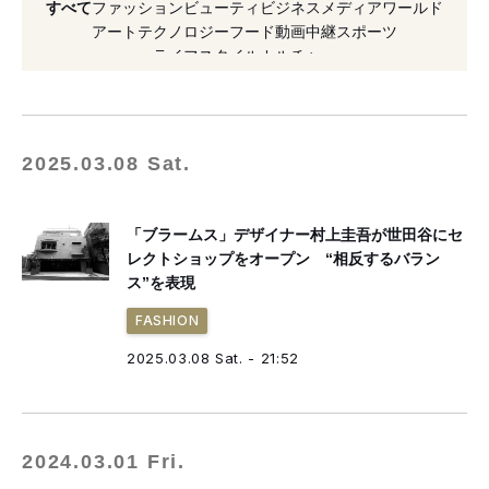
すべて
ファッション
ビューティ
ビジネス
メディア
ワールド
#コスメデコルテ
#ジョー マローン ロンドン
アート
テクノロジー
フード
動画
中継
スポーツ
ライフスタイル
カルチャー
#二子玉川
#セレクトショップ
#百貨店
#化粧品
#インスタグラム
2025.03.08 Sat.
「ブラームス」デザイナー村上圭吾が世田谷にセ
レクトショップをオープン “相反するバラン
ス”を表現
FASHION
2025.03.08 Sat. - 21:52
2024.03.01 Fri.