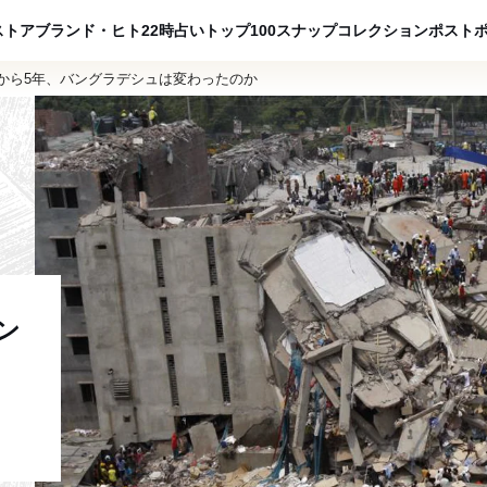
ADVERTISING
ストア
ブランド・ヒト
22時占い
トップ100
スナップ
コレクション
ポスト
から5年、バングラデシュは変わったのか
ン