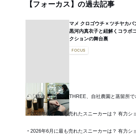
【フォーカス】の過去記事
マメ クロゴウチ × ツチヤカバ
黒河内真衣子と紐解くコラボ
クションの舞台裏
FOCUS
「精油」に本腰 THREE、自社農園と蒸留所
2026年6月に最も売れたスニーカーは？ 有力
2026年6月に最も売れたスニーカーは？ 有力