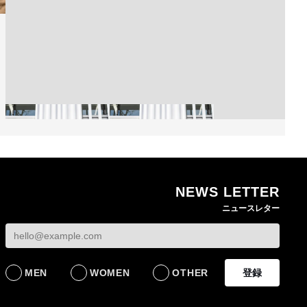
NEWS LETTER
熊本地震で従業員3人が
オンワードHDが緊急時
ニュースレター
死亡したオンワード
の対策を発表 従業員
【トップに聞く 202
HD 被災経緯を書面で
に貴重品の常時携行を
オンワードHD保元道
発表
義務付け
社長 「のんびりし
ら先はない」“前進”
BUSINESS
BUSINESS
るための企業戦略
MEN
WOMEN
OTHER
登録
BUSINESS