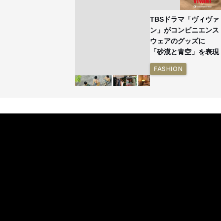
TBSドラマ「ヴィヴァ
ン」がコンビニエンス
ウェアのグッズに
「砂漠と青空」を表現
FASHION
イケアが「都市部で暮
らす若い世代」に向け
た新作を発売 全13型
をラインナップ
LIFESTYLE