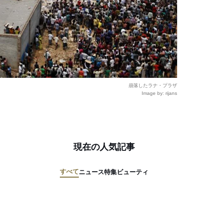
崩落したラナ・プラザ
Image by: rijans
現在の人気記事
すべて
ニュース
特集
ビューティ