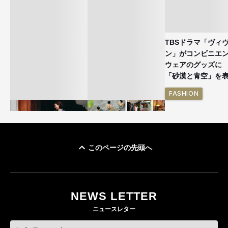
TBSドラマ「ヴィ
ン」がコンビニエ
ウェアのグッズ
「砂漠と青空」を
FASHION
このページの先頭へ
ユニクロ × コントワ
イケアが「都市部で暮
ー・デ・コトニエ新
らす若い世代」に向け
作 コーデュロイジャ
た新作を発売 全13型
NEWS LETTER
ケットなど7型を発売
をラインナップ
ニュースレター
FASHION
LIFESTYLE