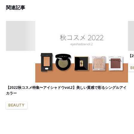
関連記事
【
B
【2022秋コスメ特集〜アイシャドウvol.2】美しい質感で彩るシングルアイ
カラー
BEAUTY