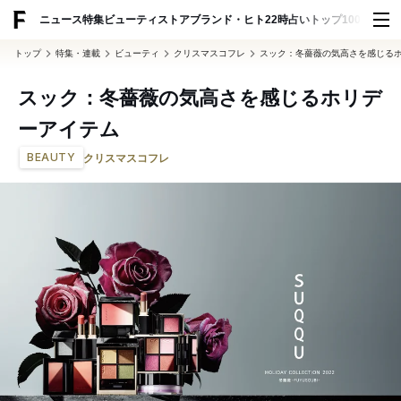
ADVERTISING
ニュース
特集
ビューティ
ストア
ブランド・ヒト
22時占い
トップ100
スナッ
トップ
特集・連載
ビューティ
クリスマスコフレ
スック：冬薔薇の気高さを感じる
スック：冬薔薇の気高さを感じるホリデ
ーアイテム
BEAUTY
クリスマスコフレ