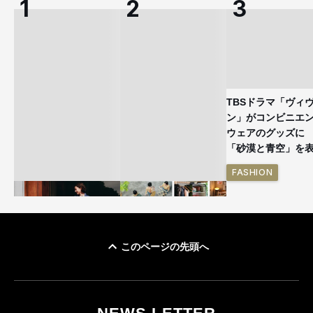
TBSドラマ「ヴィ
ン」がコンビニエ
ウェアのグッズ
「砂漠と青空」を
FASHION
このページの先頭へ
ユニクロ × コントワ
イケアが「都市部で暮
ー・デ・コトニエ新
らす若い世代」に向け
作 コーデュロイジャ
た新作を発売 全13型