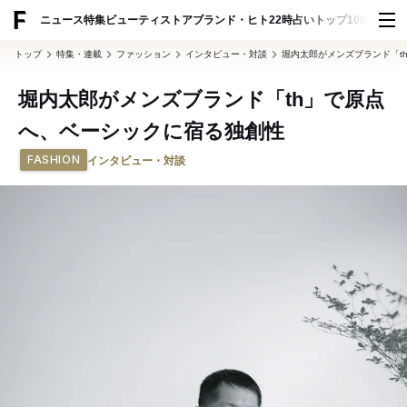
ADVERTISING
ニュース
特集
ビューティ
ストア
ブランド・ヒト
22時占い
トップ100
スナッ
トップ
特集・連載
ファッション
インタビュー・対談
堀内太郎がメンズブランド「t
堀内太郎がメンズブランド「th」で原点
へ、ベーシックに宿る独創性
FASHION
インタビュー・対談