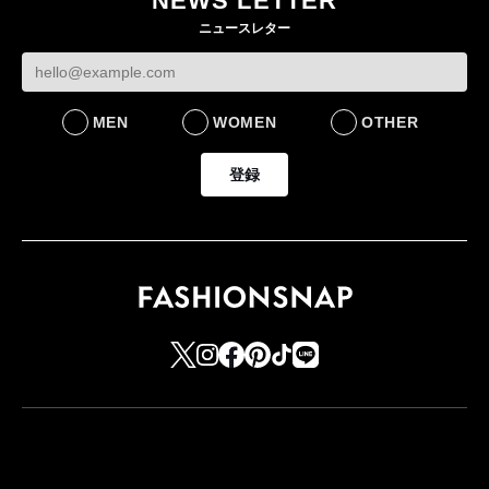
NEWS LETTER
ケットなど7型を発売
をラインナップ
ニュースレター
FASHION
LIFESTYLE
MEN
WOMEN
OTHER
登録