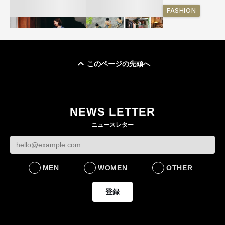
FASHION
このページの先頭へ
ユニクロ × コントワ
イケアが「都市部で暮
ー・デ・コトニエ新
らす若い世代」に向け
作 コーデュロイジャ
た新作を発売 全13型
NEWS LETTER
ケットなど7型を発売
をラインナップ
ニュースレター
FASHION
LIFESTYLE
MEN
WOMEN
OTHER
登録