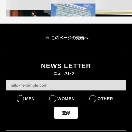
このページの先頭へ
「ユニクロ 京都」が11
ユニクロ × コントワ
月にオープン 国内5店
ゴールドウイン、2
ー・デ・コトニエ新
目のグローバル旗艦店
4〜6月期の営業利
作 コーデュロイジャ
82%減 ザ・ノー
NEWS LETTER
FASHION
ケットなど7型を発売
フェイスで卸が苦
ニュースレター
FASHION
BUSINESS
MEN
WOMEN
OTHER
登録