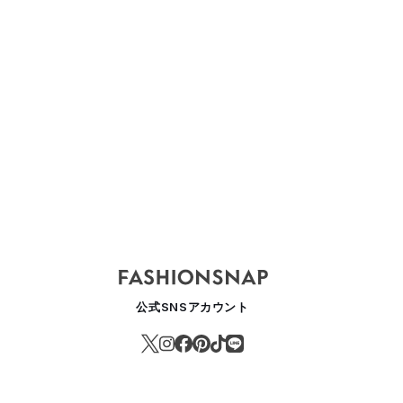
NETA
BOTTEGA VENETA
BOTTEGA VENETA
BOTTEGA
2024 Summer
2023 Pre-Fall
2023 Wint
公式SNSアカウント
Collection
Collectio
ミラノ
ミラノ