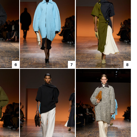
6
7
8