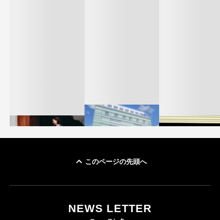
このページの先頭へ
「ユニクロ 京都」が11
ユニクロ × コントワ
月にオープン 国内5店
ゴールドウイン、2
ー・デ・コトニエ新
目のグローバル旗艦店
4〜6月期の営業利
作 コーデュロイジャ
82%減 ザ・ノー
NEWS LETTER
FASHION
ケットなど7型を発売
フェイスで卸が苦