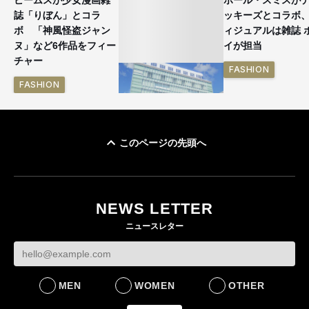
誌「りぼん」とコラ
ッキーズとコラボ
ボ 「神風怪盗ジャン
ィジュアルは雑誌 
ヌ」など6作品をフィー
イが担当
チャー
FASHION
FASHION
このページの先頭へ
「ユニクロ 京都」が11
月にオープン 国内5店
目のグローバル旗艦店
NEWS LETTER
FASHION
ニュースレター
MEN
WOMEN
OTHER