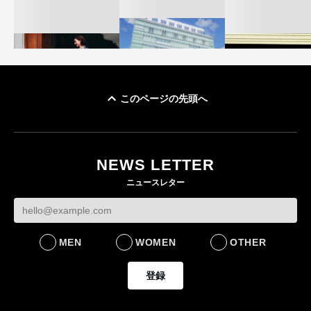
このページの先頭へ
「ユニクロ 京都」が11
ユニクロ × コントワ
月にオープン 国内5店
ゴールドウイン、2
ー・デ・コトニエ新
目のグローバル旗艦店
4〜6月期の営業利
作 コーデュロイジャ
82%減 ザ・ノー
NEWS LETTER
FASHION
ケットなど7型を発売
フェイスで卸が苦
ニュースレター
FASHION
BUSINESS
MEN
WOMEN
OTHER
登録