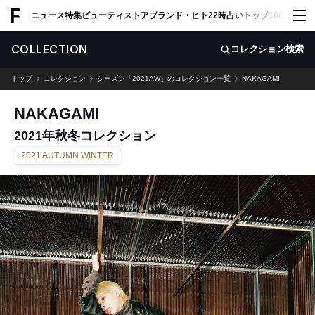
ADVERTISING
ニュース
特集
ビューティ
ストア
ブランド・ヒト
22時占い
トップ100
スナッ
COLLECTION
コレクション検索
トップ
コレクション
シーズン「2021AW」のコレクション一覧
NAKAGAMI
NAKAGAMI
2021年秋冬コレクション
2021 AUTUMN WINTER