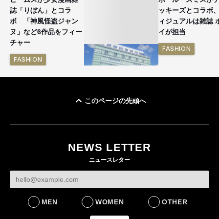
誌「りぼん」とコラ
ッキーズとコラボ
ボ 「神風怪盗ジャン
ィジュアルは雑誌 
ヌ」など6作品をフィー
イが担当
チャー
FASHION
FASHION
このページの先頭へ
「ユニクロ 京都」が11
月にオープン 国内5店
目のグローバル旗艦店
NEWS LETTER
FASHION
ニュースレター
MEN
WOMEN
OTHER