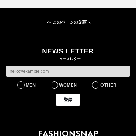
このページの先頭へ
ユニクロ × コントワ
イケアが「都市部で暮
ー・デ・コトニエ新
らす若い世代」に向け
作 コーデュロイジャ
た新作を発売 全13型
NEWS LETTER
ケットなど7型を発売
をラインナップ
ニュースレター
FASHION
LIFESTYLE
MEN
WOMEN
OTHER
登録