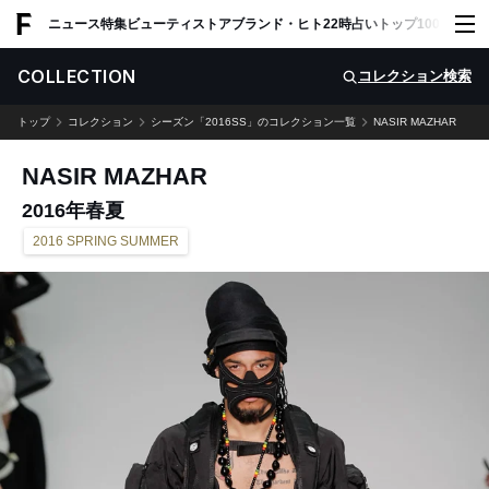
ADVERTISING
ニュース
特集
ビューティ
ストア
ブランド・ヒト
22時占い
トップ100
スナッ
COLLECTION
コレクション検索
トップ
コレクション
シーズン「2016SS」のコレクション一覧
NASIR MAZHAR
NASIR MAZHAR
2016年春夏
2016 SPRING SUMMER