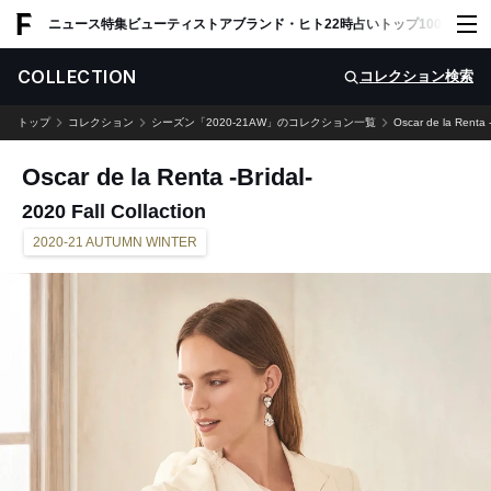
ADVERTISING
ニュース
特集
ビューティ
ストア
ブランド・ヒト
22時占い
トップ100
スナッ
COLLECTION
コレクション検索
トップ
コレクション
シーズン「2020-21AW」のコレクション一覧
Oscar de la Renta -
Oscar de la Renta -Bridal-
2020 Fall Collaction
2020-21 AUTUMN WINTER