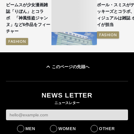
ビームスが少女漫画雑
ポール・スミスが
誌「りぼん」とコラ
ッキーズとコラボ
ボ 「神風怪盗ジャン
ィジュアルは雑誌 
ヌ」など6作品をフィー
イが担当
チャー
FASHION
FASHION
このページの先頭へ
「ユニクロ 京都」が11
月にオープン 国内5店
目のグローバル旗艦店
NEWS LETTER
FASHION
ニュースレター
MEN
WOMEN
OTHER