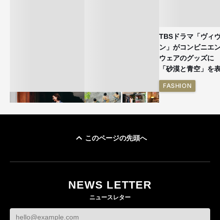
TBSドラマ「ヴィ
ン」がコンビニエ
ウェアのグッズ
「砂漠と青空」を
FASHION
このページの先頭へ
ユニクロ × コントワ
イケアが「都市部で暮
ー・デ・コトニエ新
らす若い世代」に向け
作 コーデュロイジャ
た新作を発売 全13型
NEWS LETTER
ケットなど7型を発売
をラインナップ
ニュースレター
FASHION
LIFESTYLE