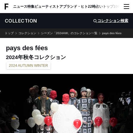
ADVERTISING
ニュース
特集
ビューティ
ストア
ブランド・ヒト
22時占い
トップ100
スナッ
COLLECTION
コレクション検索
トップ
コレクション
シーズン「2024AW」のコレクション一覧
pays des fées
pays des fées
2024年秋冬コレクション
2024 AUTUMN WINTER