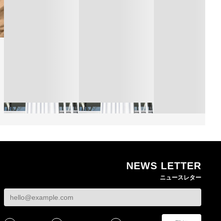
NEWS LETTER
熊本地震で従業員3人が
オンワードHDが緊急時
ニュースレター
死亡したオンワード
の対策を発表 従業員
【トップに聞く 202
HD 被災経緯を書面で
に貴重品の常時携行を
オンワードHD保元道
発表
義務付け
社長 「のんびりし
ら先はない」“前進”
BUSINESS
BUSINESS