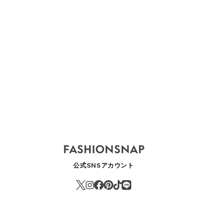
to
Yohji Yamamoto
Yohji Yamamoto
Yohji Ya
E
POUR HOMME
POUR HOMME
POUR H
2024AW
2024SS
2023AW
パリ
パリ
公式SNSアカウント