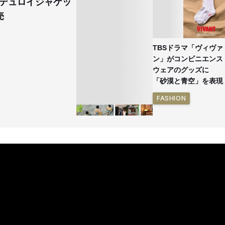
デュロイジャケッ
売
TBSドラマ「ヴィヴァ
ン」がコンビニエンス
ウェアのグッズに
「砂漠と青空」を表現
FASHION
イケアが「都市部で暮
らす若い世代」に向け
た新作を発売 全13型
をラインナップ
LIFESTYLE