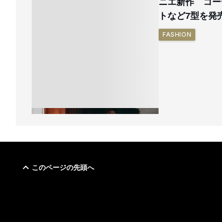
ニエ新作 コー
トなど7型を発
FASHION
このページの先頭へ