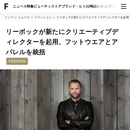
ADVERTISING
ニュース
特集
ビューティ
ストア
ブランド・ヒト
22時占い
トップ100
スナッ
トップ
ニュース
ファッション
リーボックが新たにクリエーティブディレクターを起用
リーボックが新たにクリエーティブデ
ィレクターを起用、フットウエアとア
パレルを統括
FASHION