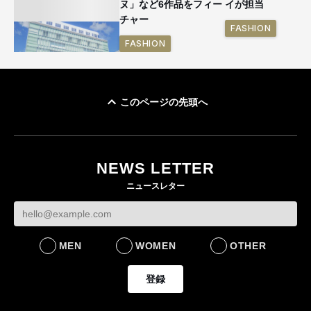
ヌ」など6作品をフィー
イが担当
チャー
FASHION
FASHION
このページの先頭へ
「ユニクロ 京都」が11
月にオープン 国内5店
目のグローバル旗艦店
NEWS LETTER
FASHION
ニュースレター
MEN
WOMEN
OTHER
登録