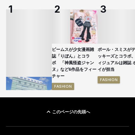
ビームスが少女漫画雑
ポール・スミスが
誌「りぼん」とコラ
ッキーズとコラボ
ボ 「神風怪盗ジャン
ィジュアルは雑誌 
ヌ」など6作品をフィー
イが担当
チャー
FASHION
FASHION
このページの先頭へ
「ユニクロ 京都」が11
月にオープン 国内5店
目のグローバル旗艦店