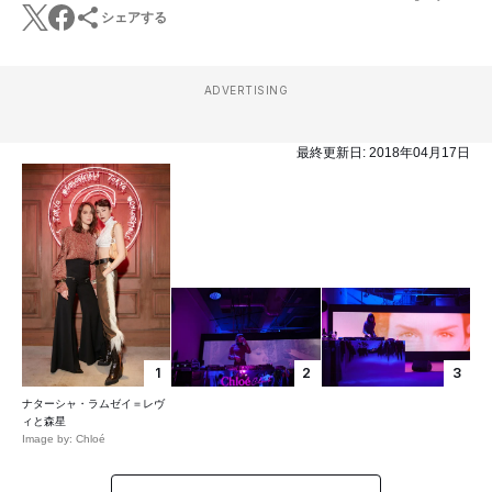
シェアする
ADVERTISING
最終更新日:
2018年04月17日
1
2
3
ナターシャ・ラムゼイ＝レヴ
ィと森星
Image by: Chloé