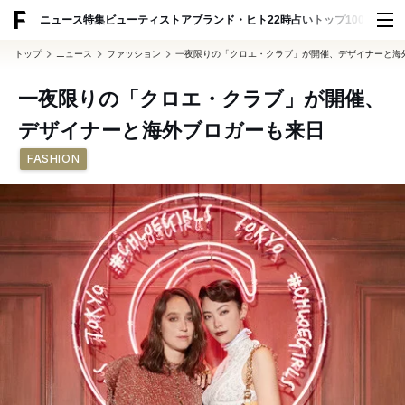
ADVERTISING
ニュース
特集
ビューティ
ストア
ブランド・ヒト
22時占い
トップ100
スナッ
トップ
ニュース
ファッション
一夜限りの「クロエ・クラブ」が開催、デザイナーと海
一夜限りの「クロエ・クラブ」が開催、
デザイナーと海外ブロガーも来日
FASHION