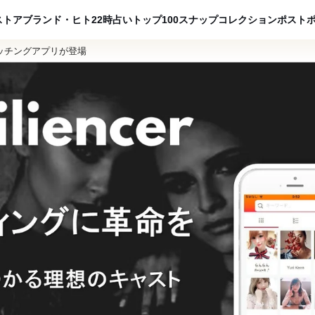
ADVERTISING
ストア
ブランド・ヒト
22時占い
トップ100
スナップ
コレクション
ポスト
ッチングアプリが登場