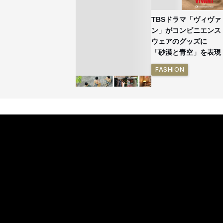
TBSドラマ「ヴィヴァ
ン」がコンビニエンス
ウェアのグッズに
「砂漠と青空」を表現
FASHION
イケアが「都市部で暮
らす若い世代」に向け
た新作を発売 全13型
をラインナップ
LIFESTYLE