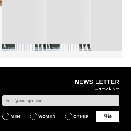
NEWS LETTER
熊本地震で従業員3人が
オンワードHDが緊急時
ニュースレター
死亡したオンワード
の対策を発表 従業員
【トップに聞く 202
HD 被災経緯を書面で
に貴重品の常時携行を
オンワードHD保元道
発表
義務付け
社長 「のんびりし
ら先はない」“前進”
BUSINESS
BUSINESS
るための企業戦略
MEN
WOMEN
OTHER
登録
BUSINESS