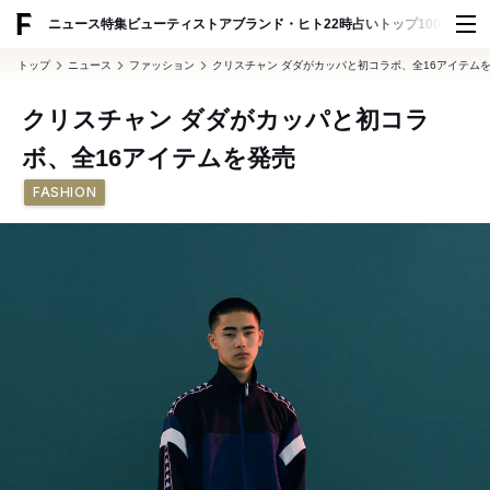
ADVERTISING
ニュース
特集
ビューティ
ストア
ブランド・ヒト
22時占い
トップ100
スナッ
トップ
ニュース
ファッション
クリスチャン ダダがカッパと初コラボ、全16アイテム
クリスチャン ダダがカッパと初コラ
ボ、全16アイテムを発売
FASHION