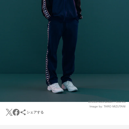
CHRISTIAN DADA × KAPPA
Image by: TARO MIZUTANI
シェアする