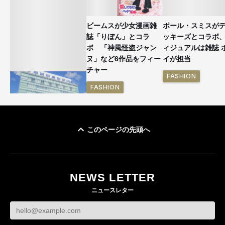
ビームスが少女漫画雑
ポール・スミスが
誌「りぼん」とコラ
ッキーズとコラボ
ボ 「神風怪盗ジャン
ィジュアルは雑誌 
ヌ」など6作品をフィー
イが担当
チャー
FASHION
FASHION
このページの先頭へ
「ユニクロ 京都」が11
月にオープン 国内5店
目のグローバル旗艦店
NEWS LETTER
FASHION
ニュースレター