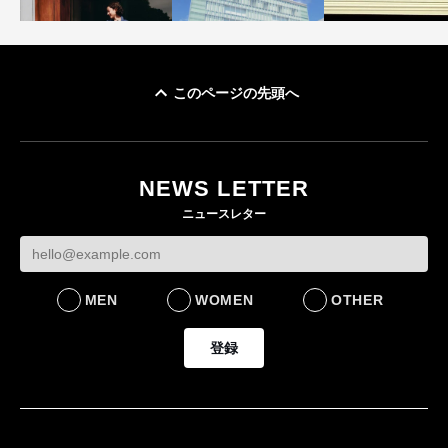
このページの先頭へ
「ユニクロ 京都」が11
ユニクロ × コントワ
月にオープン 国内5店
ゴールドウイン、2
ー・デ・コトニエ新
目のグローバル旗艦店
4〜6月期の営業利
作 コーデュロイジャ
82%減 ザ・ノー
NEWS LETTER
FASHION
ケットなど7型を発売
フェイスで卸が苦
ニュースレター
FASHION
BUSINESS
MEN
WOMEN
OTHER
登録