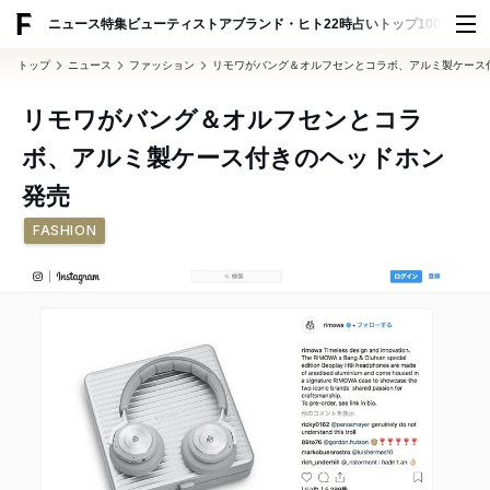
ADVERTISING
ニュース
特集
ビューティ
ストア
ブランド・ヒト
22時占い
トップ100
スナッ
トップ
ニュース
ファッション
リモワがバング＆オルフセンとコラボ、アルミ製ケース
リモワがバング＆オルフセンとコラ
ボ、アルミ製ケース付きのヘッドホン
発売
FASHION