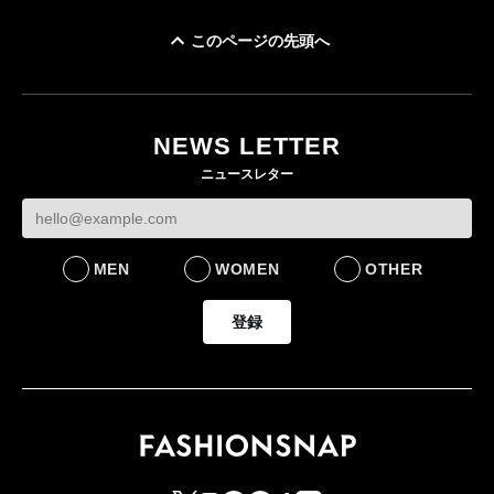
このページの先頭へ
ユニクロ × コントワ
イケアが「都市部で暮
ー・デ・コトニエ新
らす若い世代」に向け
作 コーデュロイジャ
た新作を発売 全13型
NEWS LETTER
ケットなど7型を発売
をラインナップ
ニュースレター
FASHION
LIFESTYLE
MEN
WOMEN
OTHER
登録