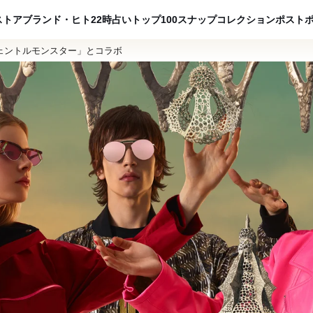
ADVERTISING
ストア
ブランド・ヒト
22時占い
トップ100
スナップ
コレクション
ポスト
ェントルモンスター」とコラボ