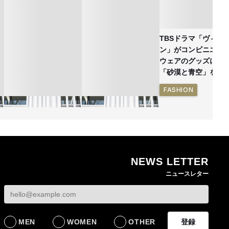
TBSドラマ「ヴィヴ
ン」がコンビニエン
ウェアのグッズに
「砂漠と青空」を表
FASHION
NEWS LETTER
ン
熊本地震で従業員3人が
オンワードHDが緊急時
ニュースレター
死亡したオンワード
の対策を発表 従業員
確
HD 被災経緯を書面で
に貴重品の常時携行を
発表
義務付け
BUSINESS
BUSINESS
MEN
WOMEN
OTHER
登録