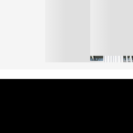
オンワードHD、イオ
【トップに聞く 2026】
モール熊本に勤務して
オンワードHD保元道宣
いた従業員3人の死亡
社長 「のんびりした
認
ら先はない」“前進”す
BUSINESS
るための企業戦略