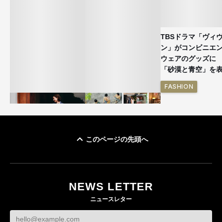
TBSドラマ「ヴィ
ン」がコンビニエ
ウェアのグッズ
「砂漠と青空」を
FASHION
このページの先頭へ
ユニクロ × コントワ
イケアが「都市部で暮
ー・デ・コトニエ新
らす若い世代」に向け
作 コーデュロイジャ
た新作を発売 全13型
NEWS LETTER
ケットなど7型を発売
をラインナップ
ニュースレター
FASHION
LIFESTYLE