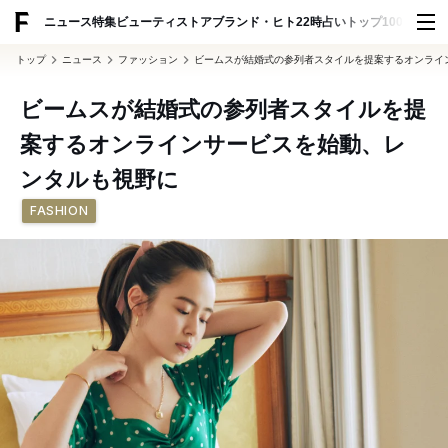
ADVERTISING
ニュース
特集
ビューティ
ストア
ブランド・ヒト
22時占い
トップ100
スナッ
トップ
ニュース
ファッション
ビームスが結婚式の参列者スタイルを提案するオンライ
ビームスが結婚式の参列者スタイルを提
案するオンラインサービスを始動、レ
ンタルも視野に
FASHION