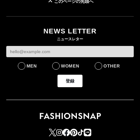
このページの先頭へ
ユニクロ × コントワ
イケアが「都市部で暮
ー・デ・コトニエ新
らす若い世代」に向け
作 コーデュロイジャ
た新作を発売 全13型
NEWS LETTER
ケットなど7型を発売
をラインナップ
ニュースレター
FASHION
LIFESTYLE
MEN
WOMEN
OTHER
登録