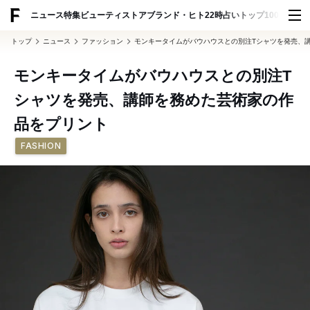
ADVERTISING
ニュース
特集
ビューティ
ストア
ブランド・ヒト
22時占い
トップ100
スナッ
トップ
ニュース
ファッション
モンキータイムがバウハウスとの別注Tシャツを発売、
モンキータイムがバウハウスとの別注T
シャツを発売、講師を務めた芸術家の作
品をプリント
FASHION