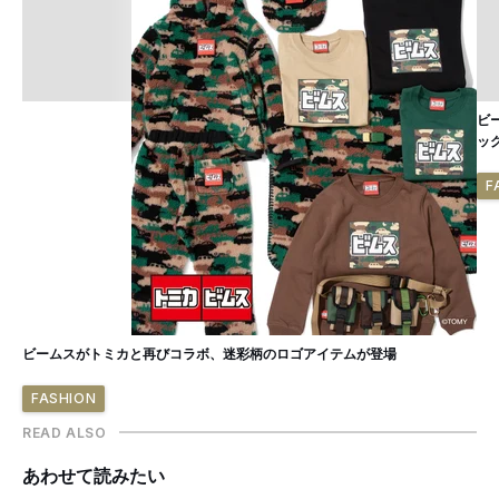
ビ
ッ
F
ビームスがトミカと再びコラボ、迷彩柄のロゴアイテムが登場
FASHION
READ ALSO
あわせて読みたい