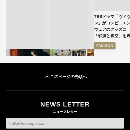
TBSドラマ「ヴィ
ン」がコンビニエ
ウェアのグッズ
「砂漠と青空」を
FASHION
このページの先頭へ
ユニクロ × コントワ
イケアが「都市部で暮
ー・デ・コトニエ新
らす若い世代」に向け
作 コーデュロイジャ
た新作を発売 全13型
NEWS LETTER
ケットなど7型を発売
をラインナップ
ニュースレター
FASHION
LIFESTYLE