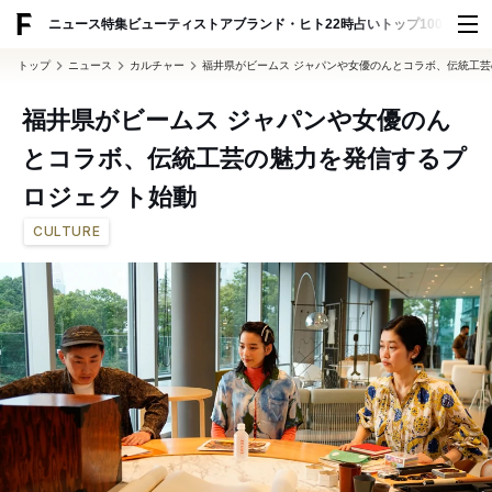
ADVERTISING
ニュース
特集
ビューティ
ストア
ブランド・ヒト
22時占い
トップ100
スナッ
トップ
ニュース
カルチャー
福井県がビームス ジャパンや女優のんとコラボ、伝統工
福井県がビームス ジャパンや女優のん
とコラボ、伝統工芸の魅力を発信するプ
ロジェクト始動
CULTURE