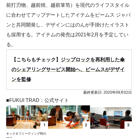
前打刃物、越前焼、越前箪笥）を現代のライフスタイル
に合わせてアップデートしたアイテムをビームス ジャパ
ンと共同開発し、デザインにはのんが手掛けたイラスト
も採用する。アイテムの発売は2021年2月を予定してい
る。
【こちらもチェック】
ジップロックを再利用した傘
のシェアリングサービス開始へ、ビームスがデザイ
ンを監修
最終更新日:
2020年09月02日
■FUKUI TRAD：公式サイト
1
2
3
キックオフミーティング時の