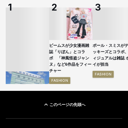
ビームスが少女漫画雑
ポール・スミスが
誌「りぼん」とコラ
ッキーズとコラボ
ボ 「神風怪盗ジャン
ィジュアルは雑誌 
ヌ」など6作品をフィー
イが担当
チャー
FASHION
FASHION
このページの先頭へ
「ユニクロ 京都」が11
月にオープン 国内5店
目のグローバル旗艦店