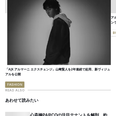
ア
ン
B
「A|X アルマーニ エクスチェンジ」山﨑賢人を2年連続で起用、新ヴィジュ
アルを公開
FASHION
READ ALSO
あわせて読みたい
心斎橋PARCOの注目テナントを解剖、約