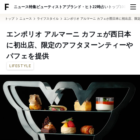
ADVERTISING
ニュース
特集
ビューティ
ストア
ブランド・ヒト
22時占い
トップ100
スナッ
トップ
ニュース
ライフスタイル
エンポリオ アルマーニ カフェが西日本に初出店、限
エンポリオ アルマーニ カフェが西日本
に初出店、限定のアフタヌーンティーや
パフェを提供
LIFESTYLE