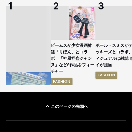
ビームスが少女漫画雑
ポール・スミスが
誌「りぼん」とコラ
ッキーズとコラボ
ボ 「神風怪盗ジャン
ィジュアルは雑誌 
ヌ」など6作品をフィー
イが担当
チャー
FASHION
FASHION
このページの先頭へ
「ユニクロ 京都」が11
月にオープン 国内5店
目のグローバル旗艦店