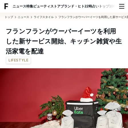
ADVERTISING
ニュース
特集
ビューティ
ストア
ブランド・ヒト
22時占い
トップ100
スナッ
トップ
ニュース
ライフスタイル
フランフランがウーバーイーツを利用した新サービス
フランフランがウーバーイーツを利用
した新サービス開始、キッチン雑貨や生
活家電を配達
LIFESTYLE