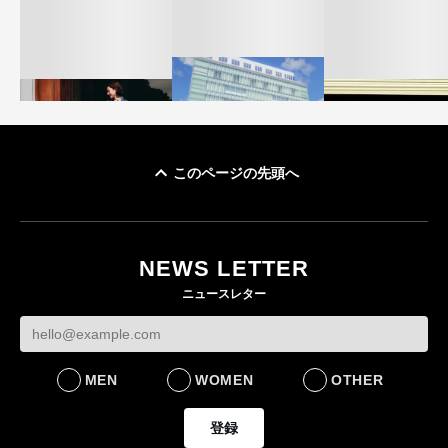
このページの先頭へ
「ユニクロ 京都」が11
ユニクロ × コントワ
月にオープン 国内5店
ゴールドウイン、2
ー・デ・コトニエ新
目のグローバル旗艦店
4〜6月期の営業利
作 コーデュロイジャ
82%減 ザ・ノー
NEWS LETTER
FASHION
ケットなど7型を発売
フェイスで卸が苦
ニュースレター
FASHION
BUSINESS
MEN
WOMEN
OTHER
登録