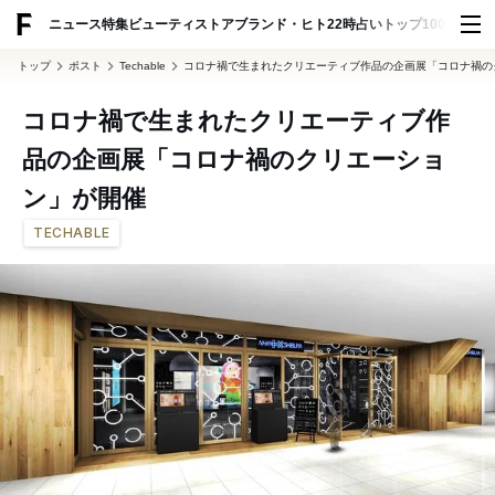
ADVERTISING
ニュース
特集
ビューティ
ストア
ブランド・ヒト
22時占い
トップ100
スナッ
トップ
ポスト
Techable
コロナ禍で生まれたクリエーティブ作品の企画展「コロナ禍の
コロナ禍で生まれたクリエーティブ作
品の企画展「コロナ禍のクリエーショ
ン」が開催
TECHABLE