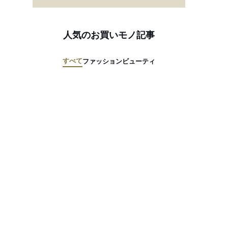
人気のお買いモノ記事
すべて
ファッション
ビューティ
M・A・C」が新型コロナウイルスの感染拡大を防ぐ最前線で働く人をサポ