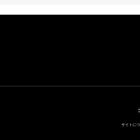
イケアが「都市部で暮
らす若い世代」に向け
た新作を発売 全13型
をラインナップ
LIFESTYLE
サイトにつ