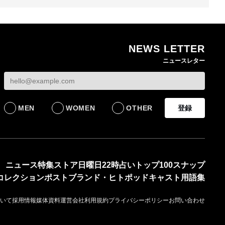
NEWS LETTER
熊本地震で従業員3人が
オンワードHDが緊急時
ニュースレター
死亡したオンワード
の対策を発表 従業員
【トップに聞く 202
HD 被災経緯を書面で
に貴重品の常時携行を
オンワードHD保元道
発表
義務付け
社長 「のんびりし
ら先はない」“前進”
BUSINESS
BUSINESS
るための企業戦略
MEN
WOMEN
OTHER
登録
BUSINESS
ニュース
特集
ストア
日曜日22時占い
トップ100
スナップ
コレクション
ポスト
ブランド・ヒト
ポッドキャスト
用語集
いて
採用情報
媒体資料
運営会社
利用規約
プライバシーポリシー
お問い合わせ