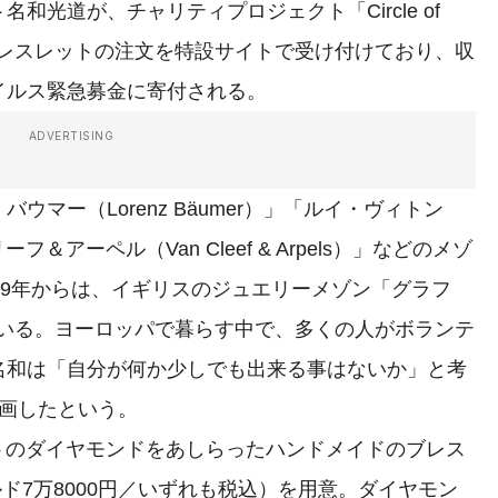
光道が、チャリティプロジェクト「Circle of
ブレスレットの注文を特設サイトで受け付けており、収
イルス緊急募金に寄付される。
ADVERTISING
マー（Lorenz Bäumer）」「ルイ・ヴィトン
ーフ＆アーペル（Van Cleef & Arpels）」などのメゾ
19年からは、イギリスのジュエリーメゾン「グラフ
ている。ヨーロッパで暮らす中で、多くの人がボランテ
名和は「自分が何か少しでも出来る事はないか」と考
eを企画したという。
トのダイヤモンドをあしらったハンドメイドのブレス
ルド7万8000円／いずれも税込）を用意。ダイヤモン