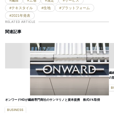
#繊維
#工場
#瀧定
#サービス
#テキスタイル
#生地
#プラットフォーム
#2021年発表
RELATED ARTICLE
関連記事
繊
の
B
オンワードHDが繊維専門商社のサンマリノと資本提携 株式4％取得
BUSINESS