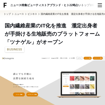
ADVERTISING
ニュース
特集
ビューティ
ストア
ブランド・ヒト
22時占い
トップ100
スナッ
トップ
ニュース
ビジネス
国内繊維産業のIT化を推進 瀧定出身者が手掛ける生地販売
国内繊維産業のIT化を推進 瀧定出身者
が手掛ける生地販売のプラットフォーム
「ツナゲル」がオープン
BUSINESS