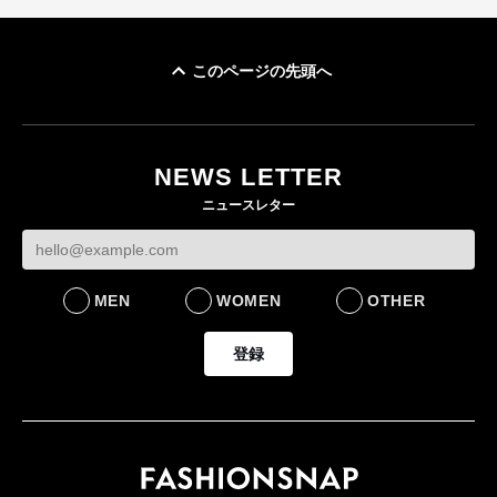
このページの先頭へ
イケアが「都市部で暮
オンワードHD、イ
らす若い世代」に向け
【トップに聞く 2026】
モール熊本に勤務
た新作を発売 全13型
オンワードHD保元道宣
いた従業員3人の死
NEWS LETTER
をラインナップ
社長 「のんびりした
認
ニュースレター
ら先はない」“前進”す
LIFESTYLE
BUSINESS
るための企業戦略
BUSINESS
MEN
WOMEN
OTHER
登録