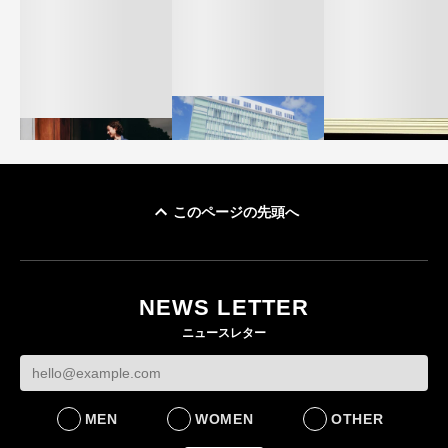
このページの先頭へ
「ユニクロ 京都」が11
ユニクロ × コントワ
月にオープン 国内5店
ゴールドウイン、2
ー・デ・コトニエ新
目のグローバル旗艦店
4〜6月期の営業利
作 コーデュロイジャ
82%減 ザ・ノー
NEWS LETTER
FASHION
ケットなど7型を発売
フェイスで卸が苦
ニュースレター
FASHION
BUSINESS
MEN
WOMEN
OTHER