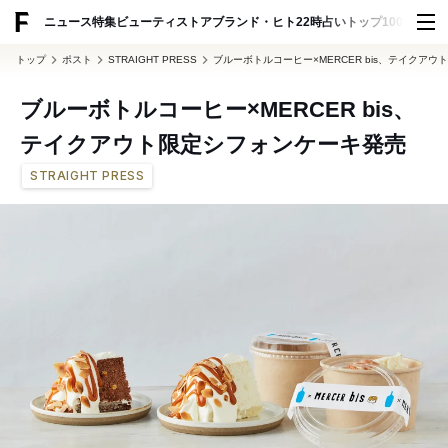
ADVERTISING
ニュース
特集
ビューティ
ストア
ブランド・ヒト
22時占い
トップ100
スナッ
トップ
ポスト
STRAIGHT PRESS
ブルーボトルコーヒー×MERCER bis、テイクア
ブルーボトルコーヒー×MERCER bis、
テイクアウト限定シフォンケーキ発売
STRAIGHT PRESS