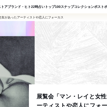
ADVERTISING
ストア
ブランド・ヒト
22時占い
トップ100
スナップ
コレクション
ポスト
交友があったアーティストや恋人にフォーカス
展覧会「マン・レイと女性
ーティストや恋人にフォ