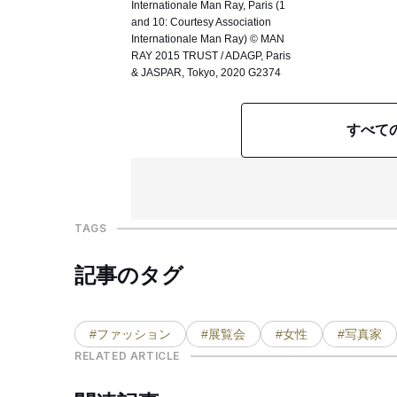
Internationale Man Ray, Paris (1
and 10: Courtesy Association
Internationale Man Ray) © MAN
RAY 2015 TRUST / ADAGP, Paris
& JASPAR, Tokyo, 2020 G2374
すべて
TAGS
記事のタグ
#ファッション
#展覧会
#女性
#写真家
RELATED ARTICLE