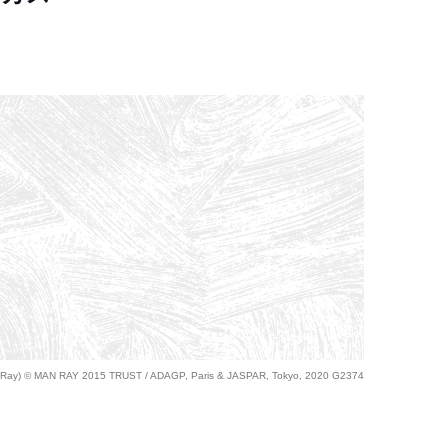
e Man Ray) © MAN RAY 2015 TRUST / ADAGP, Paris & JASPAR, Tokyo, 2020 G2374