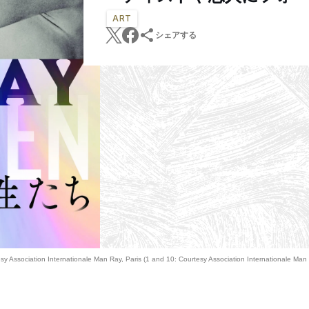
ART
シェアする
sy Association Internationale Man Ray, Paris (1 and 10: Courtesy Association International