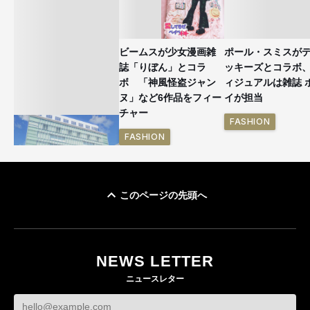
ビームスが少女漫画雑
ポール・スミスが
誌「りぼん」とコラ
ッキーズとコラボ
ボ 「神風怪盗ジャン
ィジュアルは雑誌 
ヌ」など6作品をフィー
イが担当
チャー
FASHION
FASHION
このページの先頭へ
「ユニクロ 京都」が11
月にオープン 国内5店
目のグローバル旗艦店
NEWS LETTER
FASHION
ニュースレター