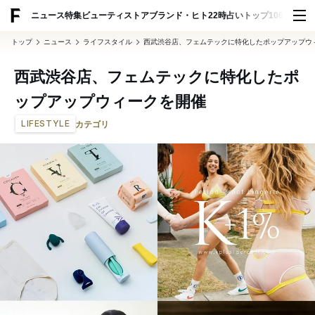
ADVERTISING
ニュース
特集
ビューティ
ストア
ブランド・ヒト
22時占い
トップ100
スナッ
トップ
ニュース
ライフスタイル
西武渋谷店、フェムテックに特化したポップアップウ
西武渋谷店、フェムテックに特化したポ
ップアップウィークを開催
LIFESTYLE
カテゴリ