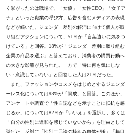
く挙がったのは職場で、「女優」「女性CEO」「女子ア
ナ」といった職業の呼び方、広告を含むメディアの表現
などが続いた。ジェンダー差別の解消に向けて個人が取
り組むアクションについて、51％が「言葉遣いに気をつ
けている」と回答。18%が「ジェンダー差別に取り組む
企業の商品を選ぶ」と答えており、消費者の購買行動へ
の大きな影響が見られた。一方で「特に何も気にしな
い・意識していない」と回答した人は21％だった。
また、ファッションやコスメをはじめとするジェンダ
ーレス化については93%が「賛成」と回答。このほか、
アンケートや調査で「性自認などを示すことに抵抗を感
じるか」については82％が「いいえ」を選択し、多くは
「自分の性別に違和を感じていないから」を理由として
挙げた。反対に「性別二元論の枠組み自体が嫌」「無目