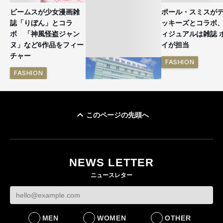
ビームスが少女漫画雑
ポール・スミスが
誌「りぼん」とコラ
ッキーズとコラボ
ボ 「神風怪盗ジャン
ィジュアルは雑誌 
ヌ」など6作品をフィー
イが担当
チャー
FASHION
FASHION
このページの先頭へ
「ユニクロ 京都」が11
月にオープン 国内5店
目のグローバル旗艦店
NEWS LETTER
FASHION
ニュースレター
MEN
WOMEN
OTHER