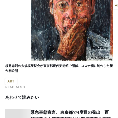
A
横尾忠則の大規模展覧会が東京都現代美術館で開催、コロナ禍に制作した新
作初公開
ART
READ ALSO
あわせて読みたい
緊急事態宣言、東京都で4度目の発出 百