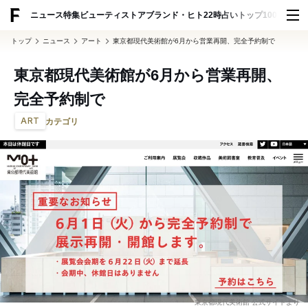
ADVERTISING
ニュース
特集
ビューティ
ストア
ブランド・ヒト
22時占い
トップ100
スナッ
トップ
ニュース
アート
東京都現代美術館が6月から営業再開、完全予約制で
東京都現代美術館が6月から営業再開、
完全予約制で
ART
カテゴリ
東京都現代美術館 公式サイトより