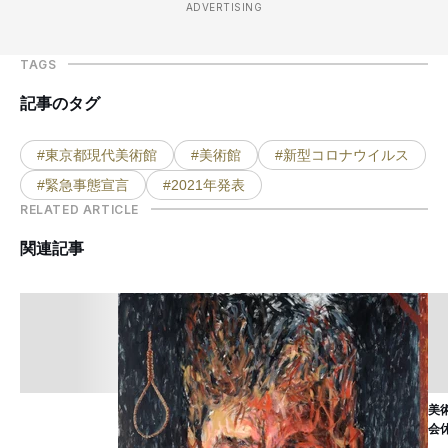
ADVERTISING
TAGS
記事のタグ
#東京都現代美術館
#美術館
#新型コロナウイルス
#緊急事態宣言
#2021年発表
RELATED ARTICLE
関連記事
美
会