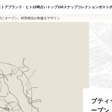
ADVERTISING
ストア
ブランド・ヒト
22時占い
トップ100
スナップ
コレクション
ポスト
沢にオープン、村田晴信が制服をデザイン
ブティ
ープン