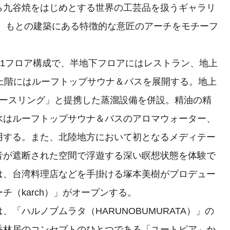
ら九谷焼をはじめとする世界の工芸品を扱うギャラリ
し、もとの建築にある特徴的な意匠のアーチをモチーフ
。
11フロア構成で、半地下フロアにはレストラン、地上
上階にはルーフトップサウナ＆バスを展開する。地上
アースリング」と提携した蒸溜設備を併設。精油の精
水はルーフトップサウナ＆バスのアロマウォーター、
用する。また、北陸地方において初となるメディテー
音が遮断された空間で浮遊する深い瞑想状態を体験で
は、台湾料理店などを手掛ける塚本美樹がプロデュー
（karch）」がオープンする。
「ハルノブムラタ（HARUNOBUMURATA）」の
香林居のコンセプトのひとつである「ユートピア」か