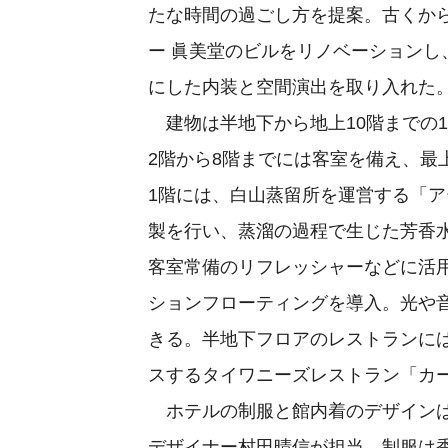
たな時間の過ごし方を提案。古くか
ー 眞美堂のビルをリノベーション
にした内装と空間演出を取り入れた
建物は半地下から地上10階までの
2階から8階までには客室を備え、最
1階には、白山蒸留所を運営する「
製を行い、蒸溜の過程で生じた芳香
客室常備のリフレッシャーなどに活
ションフローティングを導入。光や
きる。半地下フロアのレストランに
スするタイワニーズレストラン「カーチ
ホテルの制服と館内着のデザインは、
デザイナー村田晴信が担当。制服は