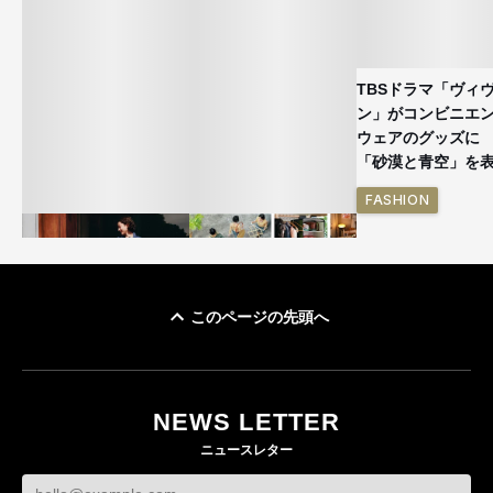
TBSドラマ「ヴィ
ン」がコンビニエ
ウェアのグッズ
「砂漠と青空」を
FASHION
このページの先頭へ
ユニクロ × コントワ
イケアが「都市部で暮
ー・デ・コトニエ新
らす若い世代」に向け
作 コーデュロイジャ
た新作を発売 全13型
NEWS LETTER
ケットなど7型を発売
をラインナップ
ニュースレター
FASHION
LIFESTYLE